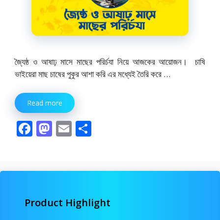
জ্যৈষ্ঠ ও আষাঢ় মাসে মাছের পরির্চযা নিয়ে আজকের আয়োজন। চাষি
ভাইয়েরা মাছ চাষের পুকুর আশা করি এর মধ্যেই তৈরি করে …
Read more
F
M
E
S
ac
as
m
h
e
to
ai
ar
b
d
l
e
o
o
Product Highlight
o
n