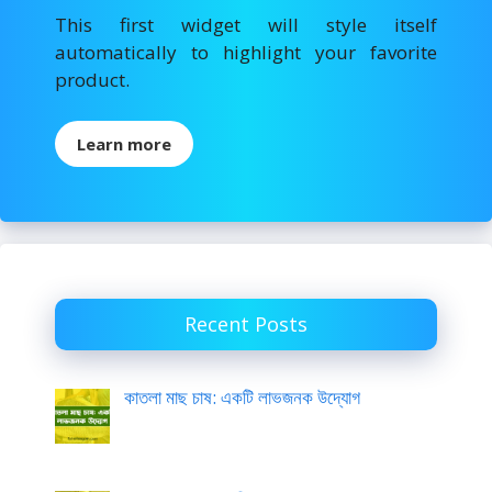
k
This first widget will style itself
automatically to highlight your favorite
product.
Learn more
Recent Posts
কাতলা মাছ চাষ: একটি লাভজনক উদ্যোগ