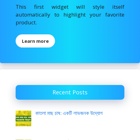
k
This first widget will style itself
automatically to highlight your favorite
product.
Learn more
Recent Posts
কাতলা মাছ চাষ: একটি লাভজনক উদ্যোগ