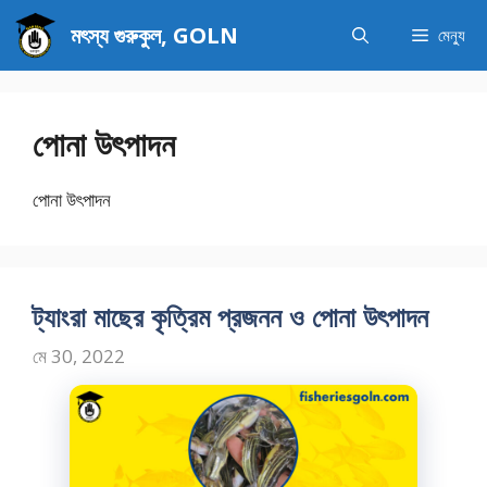
এড়িেয়
মৎস্য গুরুকুল, GOLN
মেন্যু
লেখায়
যান
পোনা উৎপাদন
পোনা উৎপাদন
ট্যাংরা মাছের কৃত্রিম প্রজনন ও পোনা উৎপাদন
মে 30, 2022