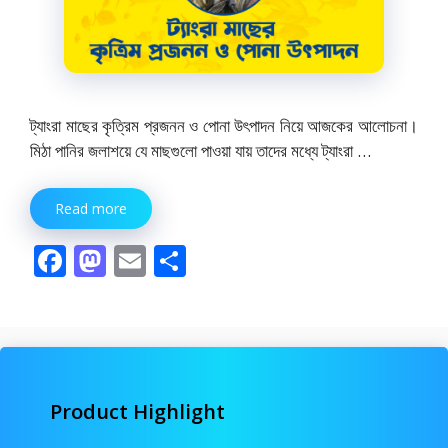
ট্যাংরা মাছের কৃত্রিম প্রজনন ও পোনা উৎপাদন নিয়ে আজকের আলোচনা।
মিঠা পানির জলাশয়ে যে মাছগুলো পাওয়া যায় তাদের মধ্যে ট্যাংরা …
Read more
F
M
E
S
ac
as
m
h
e
to
ai
ar
b
d
l
e
o
o
Product Highlight
o
n